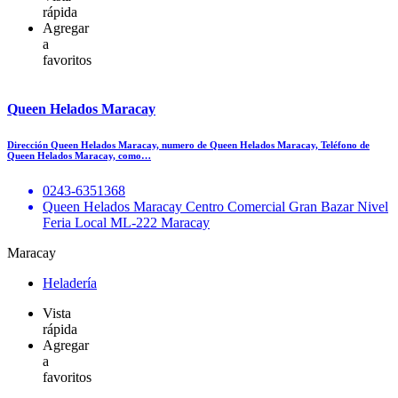
rápida
Agregar
a
favoritos
Queen Helados Maracay
Dirección Queen Helados Maracay, numero de Queen Helados Maracay, Teléfono de
Queen Helados Maracay, como…
0243-6351368
Queen Helados Maracay Centro Comercial Gran Bazar Nivel
Feria Local ML-222 Maracay
Maracay
Heladería
Vista
rápida
Agregar
a
favoritos