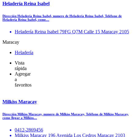
Heladería Reina Isabel
Dirección Heladería Reina Isabel, numero de Heladería Reina Isabel, Teléfono de
Heladería Reina Isabel, como…
Heladería Reina Isabel 79FG Q7M Calle 15 Maracay 2105
Maracay
Heladería
Vista
rápida
Agregar
a
favoritos
Milkiss Maracay
Dirección Milkiss Maracay, numero de Milkiss Maracay, Teléfono de Milkiss Maracay,
como llegar a Milkiss…
0412-2869456
Milkiss Maracay 196 Avenida Los Cedros Maracay 2103