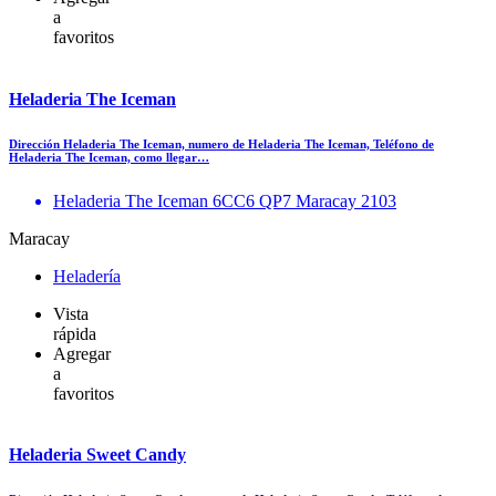
a
favoritos
Heladeria The Iceman
Dirección Heladeria The Iceman, numero de Heladeria The Iceman, Teléfono de
Heladeria The Iceman, como llegar…
Heladeria The Iceman 6CC6 QP7 Maracay 2103
Maracay
Heladería
Vista
rápida
Agregar
a
favoritos
Heladeria Sweet Candy