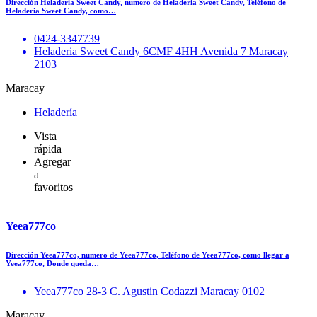
Dirección Heladeria Sweet Candy, numero de Heladeria Sweet Candy, Teléfono de
Heladeria Sweet Candy, como…
0424-3347739
Heladeria Sweet Candy 6CMF 4HH Avenida 7 Maracay
2103
Maracay
Heladería
Vista
rápida
Agregar
a
favoritos
Yeea777co
Dirección Yeea777co, numero de Yeea777co, Teléfono de Yeea777co, como llegar a
Yeea777co, Donde queda…
Yeea777co 28-3 C. Agustin Codazzi Maracay 0102
Maracay