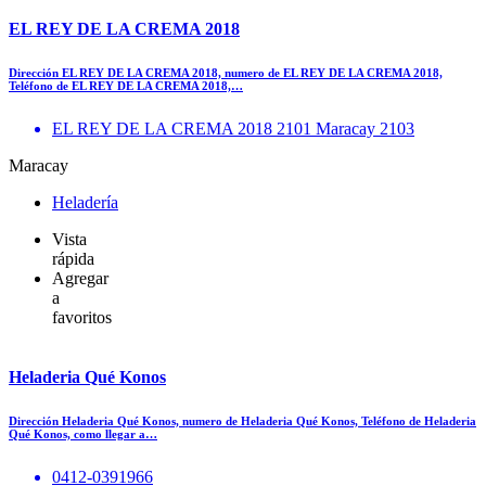
EL REY DE LA CREMA 2018
Dirección EL REY DE LA CREMA 2018, numero de EL REY DE LA CREMA 2018,
Teléfono de EL REY DE LA CREMA 2018,…
EL REY DE LA CREMA 2018 2101 Maracay 2103
Maracay
Heladería
Vista
rápida
Agregar
a
favoritos
Heladeria Qué Konos
Dirección Heladeria Qué Konos, numero de Heladeria Qué Konos, Teléfono de Heladeria
Qué Konos, como llegar a…
0412-0391966