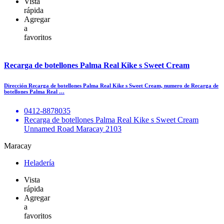
Vista
rápida
Agregar
a
favoritos
Recarga de botellones Palma Real Kike s Sweet Cream
Dirección Recarga de botellones Palma Real Kike s Sweet Cream, numero de Recarga de
botellones Palma Real …
0412-8878035
Recarga de botellones Palma Real Kike s Sweet Cream
Unnamed Road Maracay 2103
Maracay
Heladería
Vista
rápida
Agregar
a
favoritos