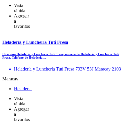
Vista
rápida
Agregar
a
favoritos
Heladería y Lunchería Tuti Fresa
Dirección Heladería y Lunchería Tuti Fresa, numero de Heladería y Lunchería Tuti
Fresa, Teléfono de Heladería…
Heladería y Lunchería Tuti Fresa 793V 53J Maracay 2103
Maracay
Heladería
Vista
rápida
Agregar
a
favoritos