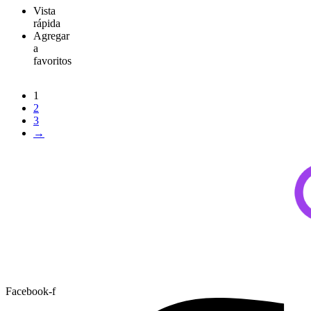
Vista
rápida
Agregar
a
favoritos
1
2
3
→
Facebook-f