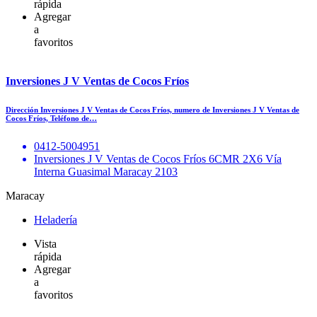
rápida
Agregar
a
favoritos
Inversiones J V Ventas de Cocos Fríos
Dirección Inversiones J V Ventas de Cocos Fríos, numero de Inversiones J V Ventas de
Cocos Fríos, Teléfono de…
0412-5004951
Inversiones J V Ventas de Cocos Fríos 6CMR 2X6 Vía
Interna Guasimal Maracay 2103
Maracay
Heladería
Vista
rápida
Agregar
a
favoritos