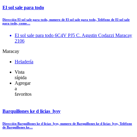
El sol sale para todo
Dirección El sol sale para todo, numero de El sol sale para todo, Teléfono de El sol sale
para todo, como…
El sol sale para todo 6C4V PJ5 C. Agustin Codazzi Maracay
2106
Maracay
Heladería
Vista
rápida
Agregar
a
favoritos
Barquillones ke d licias_lysy
Dirección Barquillones ke d licias_lysy, numero de Barquillones ke d licias_lysy, Teléfono
de Barquillones ke…