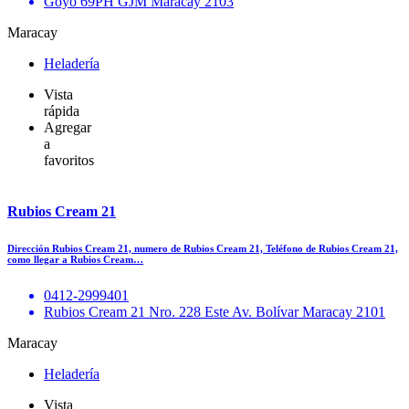
Goyo 69PH GJM Maracay 2103
Maracay
Heladería
Vista
rápida
Agregar
a
favoritos
Rubios Cream 21
Dirección Rubios Cream 21, numero de Rubios Cream 21, Teléfono de Rubios Cream 21,
como llegar a Rubios Cream…
0412-2999401
Rubios Cream 21 Nro. 228 Este Av. Bolívar Maracay 2101
Maracay
Heladería
Vista