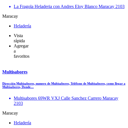
La Fragola Heladeria con Andres Eloy Blanco Maracay 2103
Maracay
Heladería
Vista
rápida
Agregar
a
favoritos
Multisabores
Dirección Multisabores, numero de Multisabores, Teléfono de Multisabores, como llegar a
Multisabores, Donde…
Multisabores 69WR VXJ Calle Sanchez Carrero Maracay
2103
Maracay
Heladería