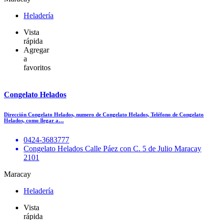
Heladería
Vista
rápida
Agregar
a
favoritos
Congelato Helados
Dirección Congelato Helados, numero de Congelato Helados, Teléfono de Congelato
Helados, como llegar a…
0424-3683777
Congelato Helados Calle Páez con C. 5 de Julio Maracay
2101
Maracay
Heladería
Vista
rápida