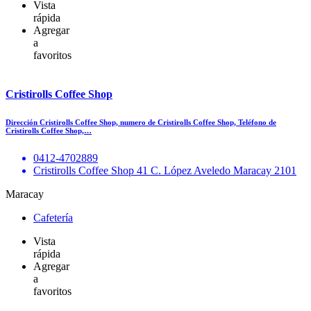
Vista
rápida
Agregar
a
favoritos
Cristirolls Coffee Shop
Dirección Cristirolls Coffee Shop, numero de Cristirolls Coffee Shop, Teléfono de
Cristirolls Coffee Shop,…
0412-4702889
Cristirolls Coffee Shop 41 C. López Aveledo Maracay 2101
Maracay
Cafetería
Vista
rápida
Agregar
a
favoritos