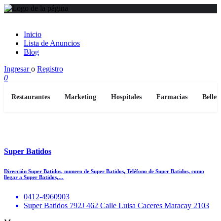
Inicio
Lista de Anuncios
Blog
Ingresar
o
Registro
0
Restaurantes
Marketing
Hospitales
Farmacias
Bellez
Super Batidos
Dirección Super Batidos, numero de Super Batidos, Teléfono de Super Batidos, como
llegar a Super Batidos,…
0412-4960903
Super Batidos 792J 462 Calle Luisa Caceres Maracay 2103