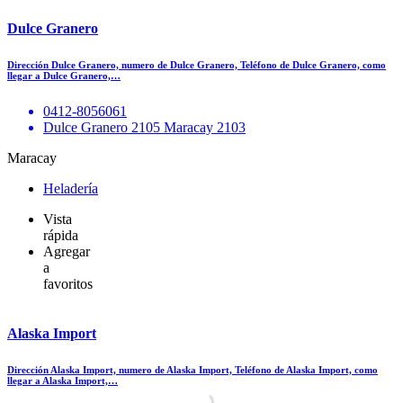
Dulce Granero
Dirección Dulce Granero, numero de Dulce Granero, Teléfono de Dulce Granero, como
llegar a Dulce Granero,…
0412-8056061
Dulce Granero 2105 Maracay 2103
Maracay
Heladería
Vista
rápida
Agregar
a
favoritos
Alaska Import
Dirección Alaska Import, numero de Alaska Import, Teléfono de Alaska Import, como
llegar a Alaska Import,…