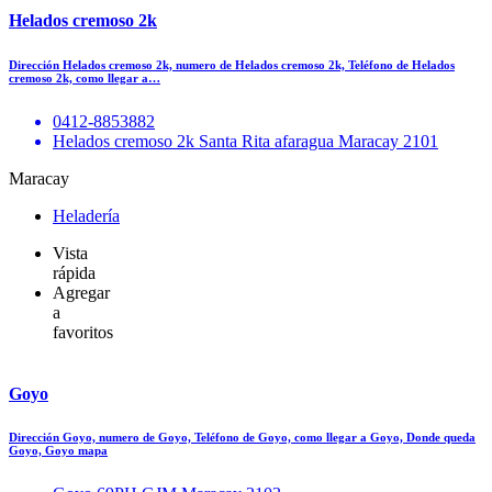
Helados cremoso 2k
Dirección Helados cremoso 2k, numero de Helados cremoso 2k, Teléfono de Helados
cremoso 2k, como llegar a…
0412-8853882
Helados cremoso 2k Santa Rita afaragua Maracay 2101
Maracay
Heladería
Vista
rápida
Agregar
a
favoritos
Goyo
Dirección Goyo, numero de Goyo, Teléfono de Goyo, como llegar a Goyo, Donde queda
Goyo, Goyo mapa