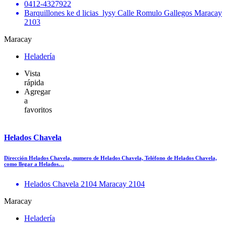
0412-4327922
Barquillones ke d licias_lysy Calle Romulo Gallegos Maracay
2103
Maracay
Heladería
Vista
rápida
Agregar
a
favoritos
Helados Chavela
Dirección Helados Chavela, numero de Helados Chavela, Teléfono de Helados Chavela,
como llegar a Helados…
Helados Chavela 2104 Maracay 2104
Maracay
Heladería