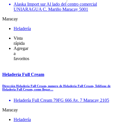
Alaska Import sur Al lado del centro comercial
UNIARAGUA C. Mariño Maracay 5001
Maracay
Heladería
Vista
rápida
Agregar
a
favoritos
Heladería Full Cream
Dirección Heladería Full Cream, numero de Heladería Full Cream, Teléfono de
Heladería Full Cream, como llegar…
Heladería Full Cream 79FG 666 Av. 7 Maracay 2105
Maracay
Heladería