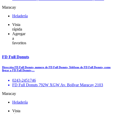
Maracay
Heladería
Vista
rápida
Agregar
a
favoritos
FD Full Donuts
Dirección FD Full Donuts, numero de FD Full Donuts, Teléfono de FD Full Donuts, como
llegar a FD Full Donuts,…
0243-2451746
FD Full Donuts 792W XGW Av. Bolívar Maracay 2103
Maracay
Heladería
Vista