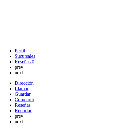
Perfil
Sucursales
Reseñas
0
prev
next
Dirección
Llamar
Guardar
Compartir
Reseñas
Reportar
prev
next