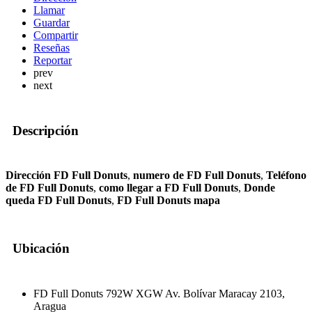
Llamar
Guardar
Compartir
Reseñas
Reportar
prev
next
Descripción
Dirección FD Full Donuts
,
numero de FD Full Donuts
,
Teléfono
de FD Full Donuts
,
como llegar a FD Full Donuts
,
Donde
queda FD Full Donuts
,
FD Full Donuts mapa
Ubicación
FD Full Donuts 792W XGW Av. Bolívar Maracay 2103,
Aragua