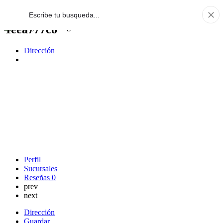
Yeea777co
Dirección
Perfil
Sucursales
Reseñas
0
prev
next
Dirección
Guardar