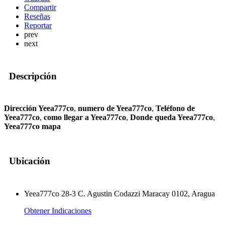
Compartir
Reseñas
Reportar
prev
next
Descripción
Dirección Yeea777co
,
numero de Yeea777co
,
Teléfono de
Yeea777co
,
como llegar a Yeea777co
,
Donde queda Yeea777co
,
Yeea777co mapa
Ubicación
Yeea777co 28-3 C. Agustin Codazzi Maracay 0102, Aragua
Obtener Indicaciones