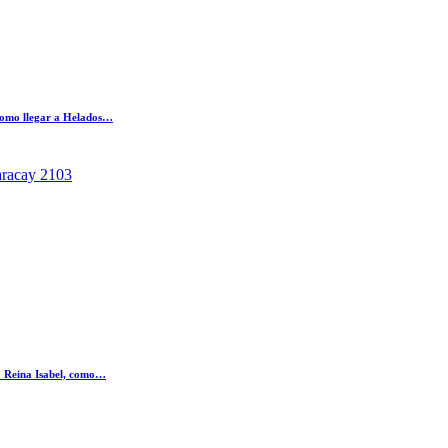
 como llegar a Helados…
aracay 2103
ía Reina Isabel, como…