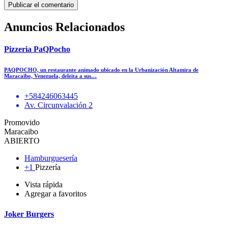
Anuncios Relacionados
Pizzeria PaQPocho
PAQPOCHO, un restaurante animado ubicado en la Urbanización Altamira de
Maracaibo, Venezuela, deleita a sus…
+584246063445
Av. Circunvalación 2
Promovido
Maracaibo
ABIERTO
Hamburguesería
+1
Pizzería
Vista rápida
Agregar a favoritos
Joker Burgers