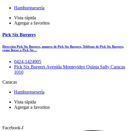
Hamburguesería
Vista rápida
Agregar a favoritos
Pick Six Burgers
Dirección Pick Six Burgers, numero de Pick Six Burgers, Teléfono de Pick Six Burgers,
como llegar a Pick Six…
0424-1424905
Pick Six Burgers Avenida Montevideo Quinta Sally Caracas
1010
Caracas
Hamburguesería
Vista rápida
Agregar a favoritos
Facebook-f