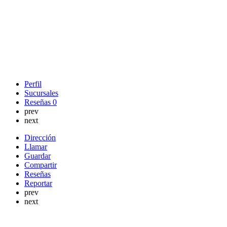
Perfil
Sucursales
Reseñas
0
prev
next
Dirección
Llamar
Guardar
Compartir
Reseñas
Reportar
prev
next