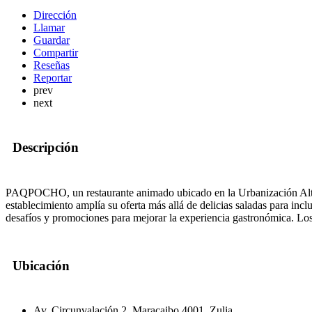
Dirección
Llamar
Guardar
Compartir
Reseñas
Reportar
prev
next
Descripción
PAQPOCHO, un restaurante animado ubicado en la Urbanización Altamira
establecimiento amplía su oferta más allá de delicias saladas para i
desafíos y promociones para mejorar la experiencia gastronómica. Los
Ubicación
Av. Circunvalación 2, Maracaibo 4001, Zulia