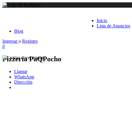
Inicio
Lista de Anuncios
Blog
Ingresar
o
Registro
0
Pizzeria PaQPocho
Llamar
WhatsApp
Dirección