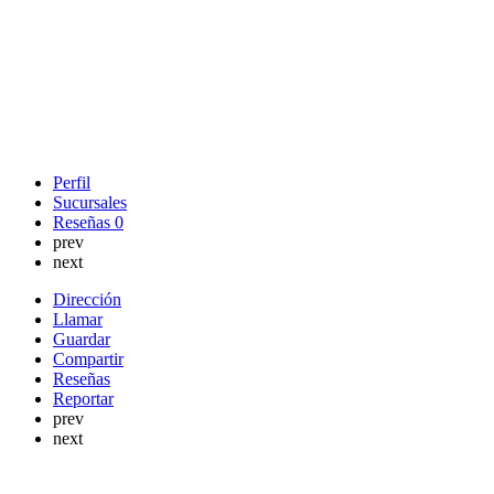
Perfil
Sucursales
Reseñas
0
prev
next
Dirección
Llamar
Guardar
Compartir
Reseñas
Reportar
prev
next