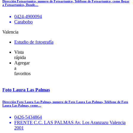
Dirección Fotoartunico, numero de Fotoartunico, Teléfono de Fotoartunico, como llegar
a Fotoartunico, Donde…
0424-4900094
Carabobo
Valencia
Estudio de fotografía
Vista
rápida
Agregar
a
favoritos
Foto Laura Las Palmas
Dirección Foto Laura Las Palmas, numero de Foto Laura Las Palmas, Teléfono de Foto
Laura Las Palmas, como…
0426-5434864
FRENTE C.C. LAS PALMAS Av. Los Aranzazu Valencia
2001