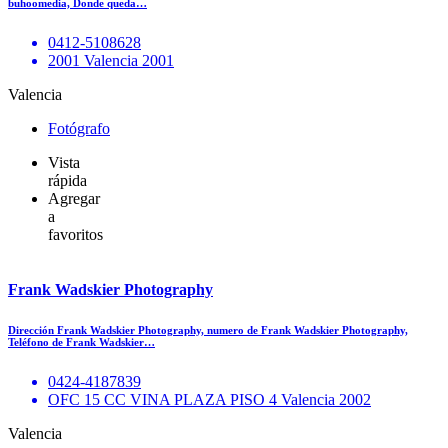
buhoomedia, Donde queda…
0412-5108628
2001 Valencia 2001
Valencia
Fotógrafo
Vista
rápida
Agregar
a
favoritos
Frank Wadskier Photography
Dirección Frank Wadskier Photography, numero de Frank Wadskier Photography,
Teléfono de Frank Wadskier…
0424-4187839
OFC 15 CC VINA PLAZA PISO 4 Valencia 2002
Valencia