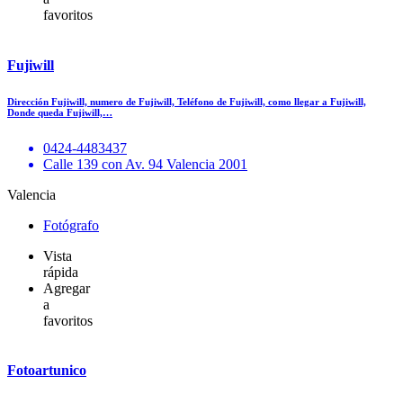
favoritos
Fujiwill
Dirección Fujiwill, numero de Fujiwill, Teléfono de Fujiwill, como llegar a Fujiwill,
Donde queda Fujiwill,…
0424-4483437
Calle 139 con Av. 94 Valencia 2001
Valencia
Fotógrafo
Vista
rápida
Agregar
a
favoritos
Fotoartunico