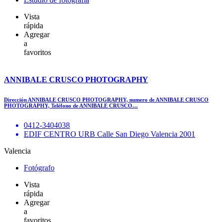
Vista
rápida
Agregar
a
favoritos
ANNIBALE CRUSCO PHOTOGRAPHY
Dirección ANNIBALE CRUSCO PHOTOGRAPHY, numero de ANNIBALE CRUSCO
PHOTOGRAPHY, Teléfono de ANNIBALE CRUSCO…
0412-3404038
EDIF CENTRO URB Calle San Diego Valencia 2001
Valencia
Fotógrafo
Vista
rápida
Agregar
a
favoritos