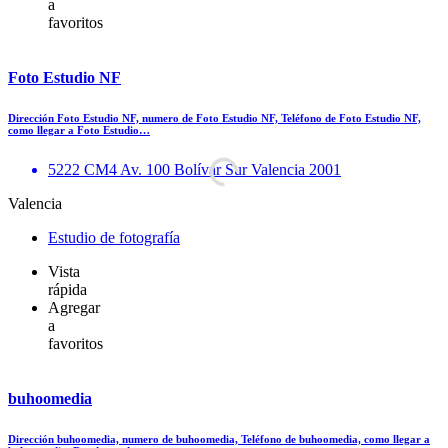
a
favoritos
Foto Estudio NF
Dirección Foto Estudio NF, numero de Foto Estudio NF, Teléfono de Foto Estudio NF,
como llegar a Foto Estudio…
5222 CM4 Av. 100 Bolívar Sur Valencia 2001
Valencia
Estudio de fotografía
Vista
rápida
Agregar
a
favoritos
buhoomedia
Dirección buhoomedia, numero de buhoomedia, Teléfono de buhoomedia, como llegar a