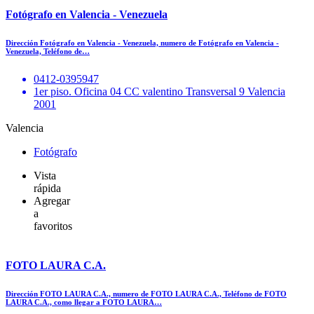
Fotógrafo en Valencia - Venezuela
Dirección Fotógrafo en Valencia - Venezuela, numero de Fotógrafo en Valencia -
Venezuela, Teléfono de…
0412-0395947
1er piso. Oficina 04 CC valentino Transversal 9 Valencia
2001
Valencia
Fotógrafo
Vista
rápida
Agregar
a
favoritos
FOTO LAURA C.A.
Dirección FOTO LAURA C.A., numero de FOTO LAURA C.A., Teléfono de FOTO
LAURA C.A., como llegar a FOTO LAURA…