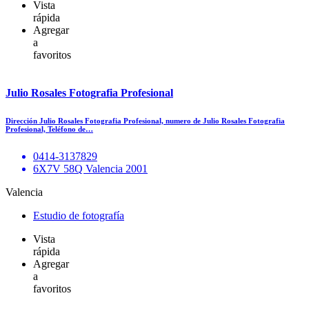
Vista
rápida
Agregar
a
favoritos
Julio Rosales Fotografia Profesional
Dirección Julio Rosales Fotografia Profesional, numero de Julio Rosales Fotografia
Profesional, Teléfono de…
0414-3137829
6X7V 58Q Valencia 2001
Valencia
Estudio de fotografía
Vista
rápida
Agregar
a
favoritos