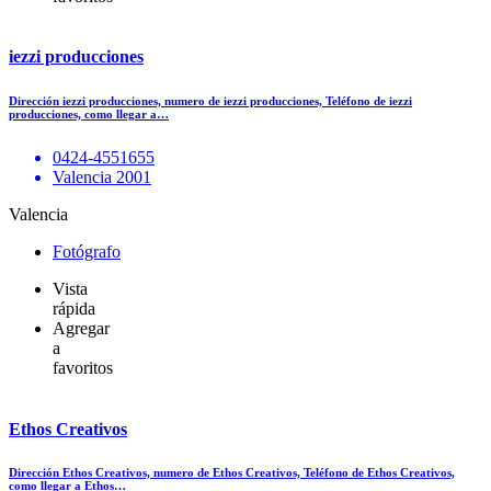
iezzi producciones
Dirección iezzi producciones, numero de iezzi producciones, Teléfono de iezzi
producciones, como llegar a…
0424-4551655
Valencia 2001
Valencia
Fotógrafo
Vista
rápida
Agregar
a
favoritos
Ethos Creativos
Dirección Ethos Creativos, numero de Ethos Creativos, Teléfono de Ethos Creativos,
como llegar a Ethos…