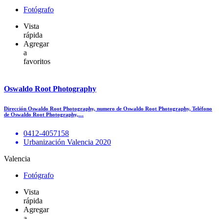
Fotógrafo
Vista
rápida
Agregar
a
favoritos
Oswaldo Root Photography
Dirección Oswaldo Root Photography, numero de Oswaldo Root Photography, Teléfono
de Oswaldo Root Photography,…
0412-4057158
Urbanización Valencia 2020
Valencia
Fotógrafo
Vista
rápida
Agregar
a