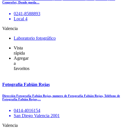
Cenprofot, Donde queda…
0241-8588893
Local 4
Valencia
Laboratorio fotográfico
Vista
rápida
Agregar
a
favoritos
Fotografía Fabián Rojas
Dirección Fotografía Fabián Rojas, numero de Fotografía Fabián Rojas, Teléfono de
Fotografía Fabián Rojas,…
0414-4016154
San Diego Valencia 2001
Valencia