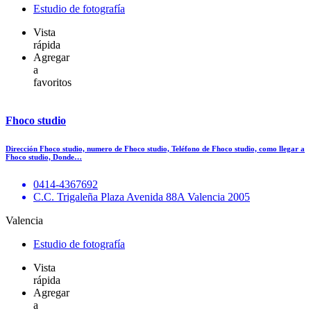
Estudio de fotografía
Vista
rápida
Agregar
a
favoritos
Fhoco studio
Dirección Fhoco studio, numero de Fhoco studio, Teléfono de Fhoco studio, como llegar a
Fhoco studio, Donde…
0414-4367692
C.C. Trigaleña Plaza Avenida 88A Valencia 2005
Valencia
Estudio de fotografía
Vista
rápida
Agregar
a