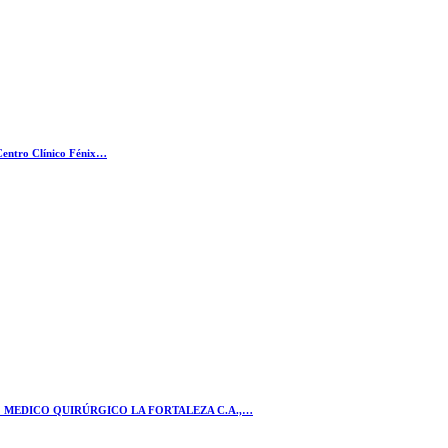
 Centro Clínico Fénix…
RO MEDICO QUIRÚRGICO LA FORTALEZA C.A.,…