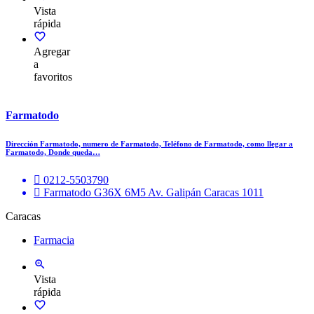
Vista
rápida
Agregar
a
favoritos
Farmatodo
Dirección Farmatodo, numero de Farmatodo, Teléfono de Farmatodo, como llegar a
Farmatodo, Donde queda…
0212-5503790
Farmatodo G36X 6M5 Av. Galipán Caracas 1011
Caracas
Farmacia
Vista
rápida