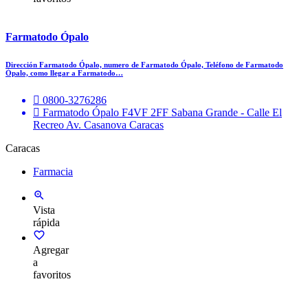
Farmatodo Ópalo
Dirección Farmatodo Ópalo, numero de Farmatodo Ópalo, Teléfono de Farmatodo
Ópalo, como llegar a Farmatodo…
0800-3276286
Farmatodo Ópalo F4VF 2FF Sabana Grande - Calle El
Recreo Av. Casanova Caracas
Caracas
Farmacia
Vista
rápida
Agregar
a
favoritos