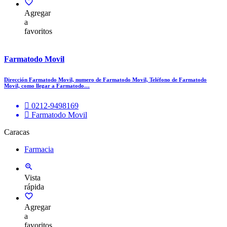
Agregar
a
favoritos
Farmatodo Movil
Dirección Farmatodo Movil, numero de Farmatodo Movil, Teléfono de Farmatodo
Movil, como llegar a Farmatodo…
0212-9498169
Farmatodo Movil
Caracas
Farmacia
Vista
rápida
Agregar
a
favoritos