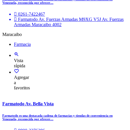
Venezuela, reconocida por ofrecer…
0261-7422467
Farmatodo Av. Fuerzas Armadas M9XG V5J Av. Fuerzas
Armadas Maracaibo 4002
Maracaibo
Farmacia
Vista
rápida
Agregar
a
favoritos
Farmatodo Av. Bella Vista
Farmatodo es una destacada cadena de farmacias y tiendas de conveniencia en
Venezuela, reconocida por ofrecer…