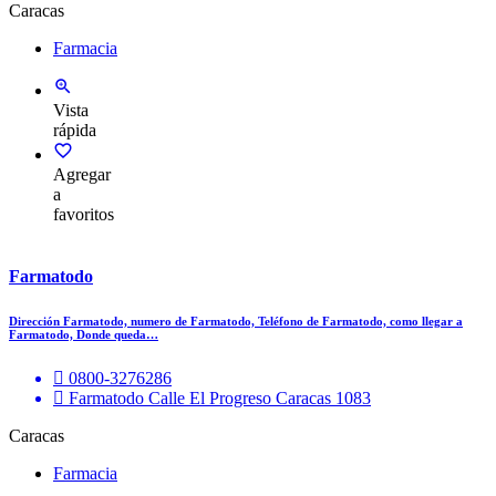
Caracas
Farmacia
Vista
rápida
Agregar
a
favoritos
Farmatodo
Dirección Farmatodo, numero de Farmatodo, Teléfono de Farmatodo, como llegar a
Farmatodo, Donde queda…
0800-3276286
Farmatodo Calle El Progreso Caracas 1083
Caracas
Farmacia