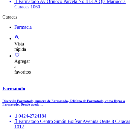
Farmatodo Av Orinoco Parcela No 413-A Qta Mariuccia
Caracas 1060
Caracas
Farmacia
Vista
rápida
Agregar
a
favoritos
Farmatodo
Dirección Farmatodo, numero de Farmatodo, Teléfono de Farmatodo, como llegar a
Farmatodo, Donde queda…
0424-2724184
Farmatodo Centro Simón Bolívar Avenida Oeste 8 Caracas
1012