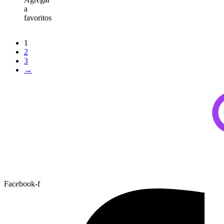
a
favoritos
1
2
3
→
Facebook-f