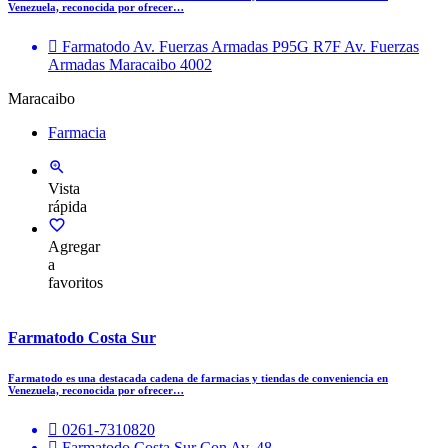
Venezuela, reconocida por ofrecer…
Farmatodo Av. Fuerzas Armadas P95G R7F Av. Fuerzas
Armadas Maracaibo 4002
Maracaibo
Farmacia
Vista
rápida
Agregar
a
favoritos
Farmatodo Costa Sur
Farmatodo es una destacada cadena de farmacias y tiendas de conveniencia en
Venezuela, reconocida por ofrecer…
0261-7310820
Farmatodo Costa Sur Con Av. 48