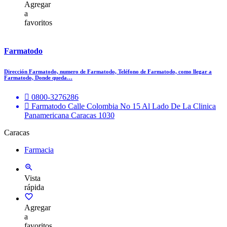
Agregar
a
favoritos
Farmatodo
Dirección Farmatodo, numero de Farmatodo, Teléfono de Farmatodo, como llegar a
Farmatodo, Donde queda…
0800-3276286
Farmatodo Calle Colombia No 15 Al Lado De La Clinica
Panamericana Caracas 1030
Caracas
Farmacia
Vista
rápida
Agregar
a
favoritos