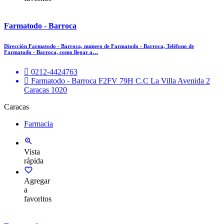
Farmatodo - Barroca
Dirección Farmatodo - Barroca, numero de Farmatodo - Barroca, Teléfono de
Farmatodo - Barroca, como llegar a…
0212-4424763
Farmatodo - Barroca F2FV 79H C.C La Villa Avenida 2
Caracas 1020
Caracas
Farmacia
Vista
rápida
Agregar
a
favoritos