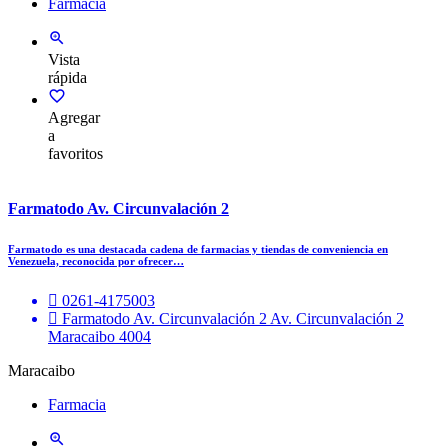
Farmacia
Vista
rápida
Agregar
a
favoritos
Farmatodo Av. Circunvalación 2
Farmatodo es una destacada cadena de farmacias y tiendas de conveniencia en
Venezuela, reconocida por ofrecer…
0261-4175003
Farmatodo Av. Circunvalación 2 Av. Circunvalación 2
Maracaibo 4004
Maracaibo
Farmacia