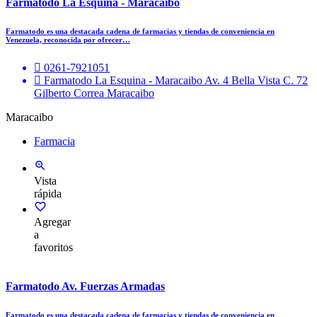
Farmatodo La Esquina - Maracaibo
Farmatodo es una destacada cadena de farmacias y tiendas de conveniencia en
Venezuela, reconocida por ofrecer…
0261-7921051
Farmatodo La Esquina - Maracaibo Av. 4 Bella Vista C. 72
Gilberto Correa Maracaibo
Maracaibo
Farmacia
Vista
rápida
Agregar
a
favoritos
Farmatodo Av. Fuerzas Armadas
Farmatodo es una destacada cadena de farmacias y tiendas de conveniencia en