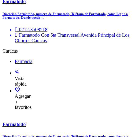
Farmatodo
Dirección Farmatodo, numero de Farmatodo, Teléfono de Farmatodo, como llegar a
Farmatodo, Donde queda…
0212-3508518
Farmatodo Con 5ta Transversal Avenida Principal de Los
Chorros Caracas
Caracas
Farmacia
Vista
rápida
Agregar
a
favoritos
Farmatodo
Dirección Farmatodo, numero de Farmatodo, Teléfono de Farmatodo, como llegar a