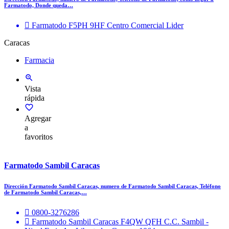
Farmatodo, Donde queda…
Farmatodo F5PH 9HF Centro Comercial Lider
Caracas
Farmacia
Vista
rápida
Agregar
a
favoritos
Farmatodo Sambil Caracas
Dirección Farmatodo Sambil Caracas, numero de Farmatodo Sambil Caracas, Teléfono
de Farmatodo Sambil Caracas,…
0800-3276286
Farmatodo Sambil Caracas F4QW QFH C.C. Sambil -