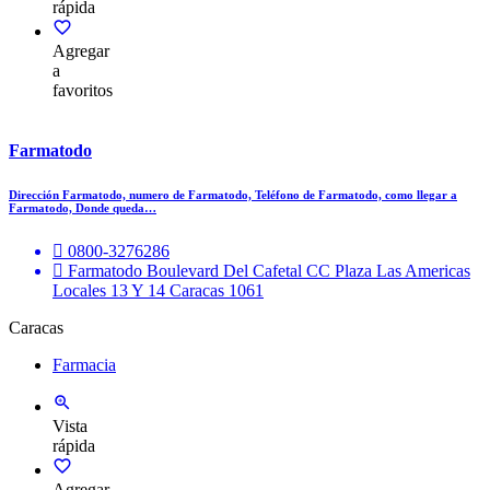
rápida
Agregar
a
favoritos
Farmatodo
Dirección Farmatodo, numero de Farmatodo, Teléfono de Farmatodo, como llegar a
Farmatodo, Donde queda…
0800-3276286
Farmatodo Boulevard Del Cafetal CC Plaza Las Americas
Locales 13 Y 14 Caracas 1061
Caracas
Farmacia
Vista
rápida
Agregar