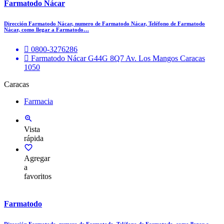
Farmatodo Nácar
Dirección Farmatodo Nácar, numero de Farmatodo Nácar, Teléfono de Farmatodo
Nácar, como llegar a Farmatodo…
0800-3276286
Farmatodo Nácar G44G 8Q7 Av. Los Mangos Caracas
1050
Caracas
Farmacia
Vista
rápida
Agregar
a
favoritos
Farmatodo