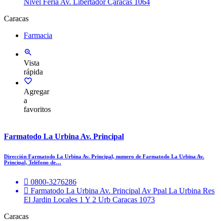
Nivel Feria Av. Libertador Caracas 1064
Caracas
Farmacia
Vista
rápida
Agregar
a
favoritos
Farmatodo La Urbina Av. Principal
Dirección Farmatodo La Urbina Av. Principal, numero de Farmatodo La Urbina Av.
Principal, Teléfono de…
0800-3276286
Farmatodo La Urbina Av. Principal Av Ppal La Urbina Res
El Jardin Locales 1 Y 2 Urb Caracas 1073
Caracas