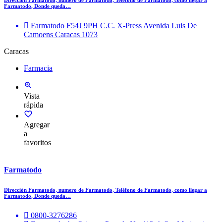
Dirección Farmatodo, numero de Farmatodo, Teléfono de Farmatodo, como llegar a
Farmatodo, Donde queda…
Farmatodo F54J 9PH C.C. X-Press Avenida Luis De
Camoens Caracas 1073
Caracas
Farmacia
Vista
rápida
Agregar
a
favoritos
Farmatodo
Dirección Farmatodo, numero de Farmatodo, Teléfono de Farmatodo, como llegar a
Farmatodo, Donde queda…
0800-3276286