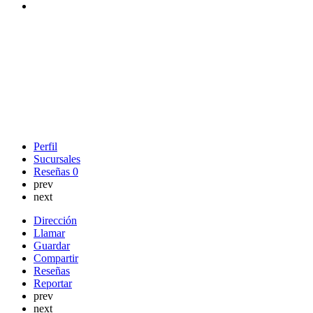
Perfil
Sucursales
Reseñas
0
prev
next
Dirección
Llamar
Guardar
Compartir
Reseñas
Reportar
prev
next