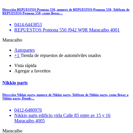
Dirección REPUESTOS Pomona 550, numero de REPUESTOS Pomona 550, Teléfono de
REPUESTOS Pomona 550, como llegar…
0414-6443853
REPUESTOS Pomona 550 J942 W9R Maracaibo 4001
Maracaibo
Autopartes
+1
Tienda de repuestos de automóviles usados
Vista rápida
Agregar a favoritos
Nikkio parts
Dirección Nikkio parts, numero de Nikkio parts, Teléfono de Nikkio parts, como llegar a
Nikkio parts, Donde…
0412-6480976
Nikkio parts edificio virla Calle 85 entre av 15 y 16
Maracaibo 4005
Maracaibo