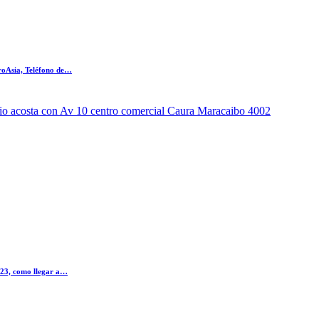
uroAsia, Teléfono de…
lio acosta con Av 10 centro comercial Caura Maracaibo 4002
023, como llegar a…