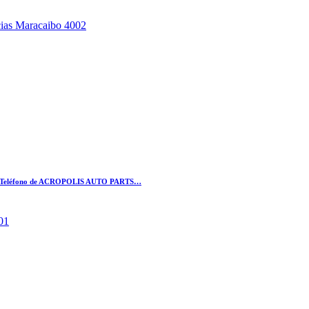
ias Maracaibo 4002
, Teléfono de ACROPOLIS AUTO PARTS…
01