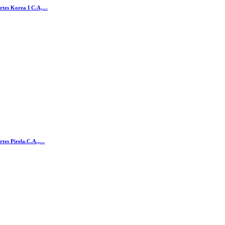
artes Korea I C.A,…
artes Pirela.C.A.,…