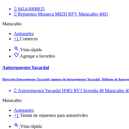
0414-6908835
Repuestos Moparca M82H RFV Maracaibo 4001
Maracaibo
Autopartes
+1
Comercio
Vista rápida
Agregar a favoritos
Autorepuestos Yacardal
Dirección Autorepuestos Yacardal, numero de Autorepuestos Yacardal, Teléfono de Autor
Autorepuestos Yacardal H9P2 RVJ Avenida 48 Maracaibo 4
Maracaibo
Autopartes
+1
Tienda de repuestos para automóviles
Vista rápida