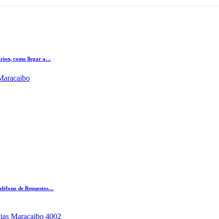
Orion, como llegar a…
 Maracaibo
Teléfono de Repuestos…
ias Maracaibo 4002