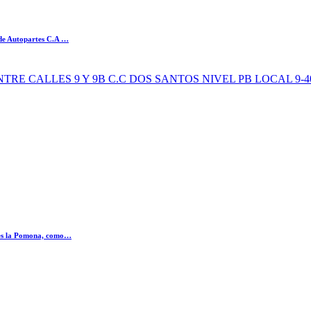
de Autopartes C.A …
67B ENTRE CALLES 9 Y 9B C.C DOS SANTOS NIVEL PB LOCAL 9-4
ones la Pomona, como…