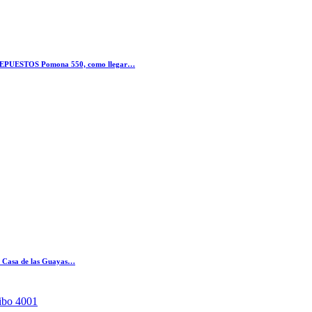
REPUESTOS Pomona 550, como llegar…
La Casa de las Guayas…
ibo 4001