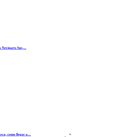
 a Neviparts Sur,…
arca, como llegar a…