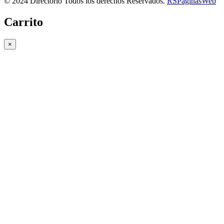
© 2024 Directorio Todos los derechos Reservados.
RSPaginasWeb
Carrito
×
Copiar link