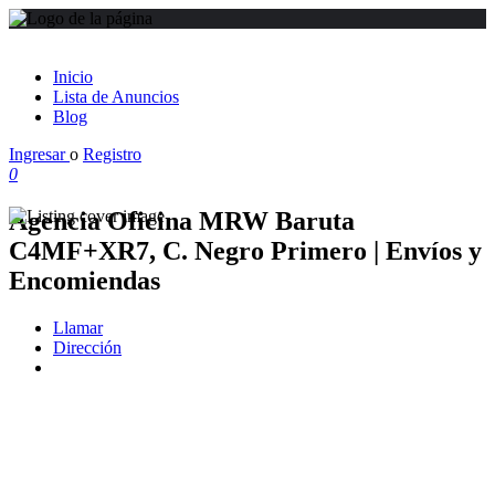
Inicio
Lista de Anuncios
Blog
Ingresar
o
Registro
0
Agencia Oficina MRW Baruta
C4MF+XR7, C. Negro Primero | Envíos y
Encomiendas
Llamar
Dirección