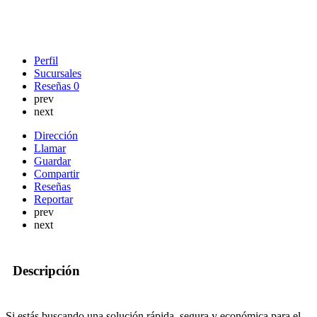
Perfil
Sucursales
Reseñas
0
prev
next
Dirección
Llamar
Guardar
Compartir
Reseñas
Reportar
prev
next
Descripción
Si estás buscando una solución rápida, segura y económica para el