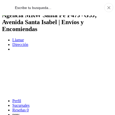
Agencia MRW Santa Fe F47J+G5J,
Avenida Santa Isabel | Envíos y
Encomiendas
Llamar
Dirección
Perfil
Sucursales
Reseñas
0
prev