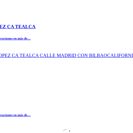
OPEZ CA TEALCA
peraciones en más de…
O LOPEZ CA TEALCA CALLE MADRID CON BILBAOCALIFORN
peraciones en más de…