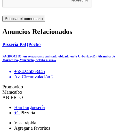
Anuncios Relacionados
Pizzeria PaQPocho
PAQPOCHO, un restaurante animado ubicado en la Urbanización Altamira de
Maracaibo, Venezuela, deleita a sus…
+584246063445
Av. Circunvalación 2
Promovido
Maracaibo
ABIERTO
Hamburguesería
+1
Pizzería
Vista rápida
Agregar a favoritos