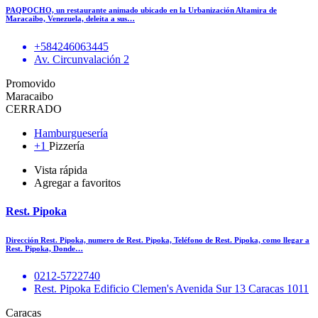
PAQPOCHO, un restaurante animado ubicado en la Urbanización Altamira de
Maracaibo, Venezuela, deleita a sus…
+584246063445
Av. Circunvalación 2
Promovido
Maracaibo
CERRADO
Hamburguesería
+1
Pizzería
Vista rápida
Agregar a favoritos
Rest. Pipoka
Dirección Rest. Pipoka, numero de Rest. Pipoka, Teléfono de Rest. Pipoka, como llegar a
Rest. Pipoka, Donde…
0212-5722740
Rest. Pipoka Edificio Clemen's Avenida Sur 13 Caracas 1011
Caracas