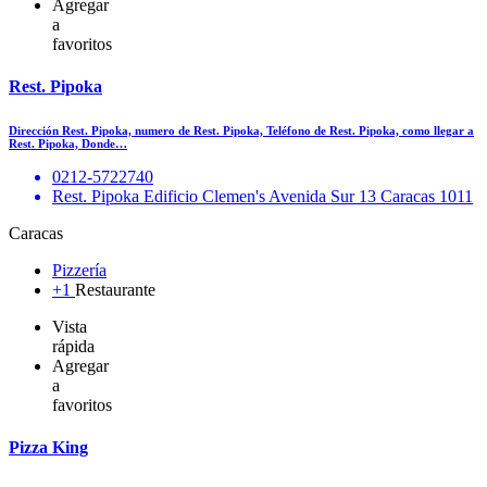
Agregar
a
favoritos
Rest. Pipoka
Dirección Rest. Pipoka, numero de Rest. Pipoka, Teléfono de Rest. Pipoka, como llegar a
Rest. Pipoka, Donde…
0212-5722740
Rest. Pipoka Edificio Clemen's Avenida Sur 13 Caracas 1011
Caracas
Pizzería
+1
Restaurante
Vista
rápida
Agregar
a
favoritos
Pizza King