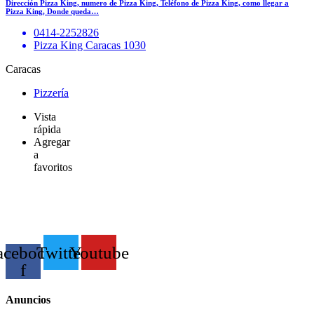
Dirección Pizza King, numero de Pizza King, Teléfono de Pizza King, como llegar a
Pizza King, Donde queda…
0414-2252826
Pizza King Caracas 1030
Caracas
Pizzería
Vista
rápida
Agregar
a
favoritos
acebook-
Twitter
Youtube
f
Anuncios