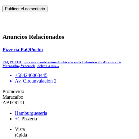
Anuncios Relacionados
Pizzeria PaQPocho
PAQPOCHO, un restaurante animado ubicado en la Urbanización Altamira de
Maracaibo, Venezuela, deleita a sus…
+584246063445
Av. Circunvalación 2
Promovido
Maracaibo
ABIERTO
Hamburguesería
+1
Pizzería
Vista
rápida