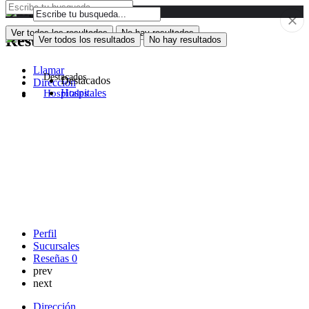
Ver todos los resultados
No hay resultados
Rest. Mini Pizza 77
Ver todos los resultados
No hay resultados
Llamar
Destacados
Destacados
Dirección
Hospitales
Hospitales
Perfil
Sucursales
Reseñas
0
prev
next
Dirección