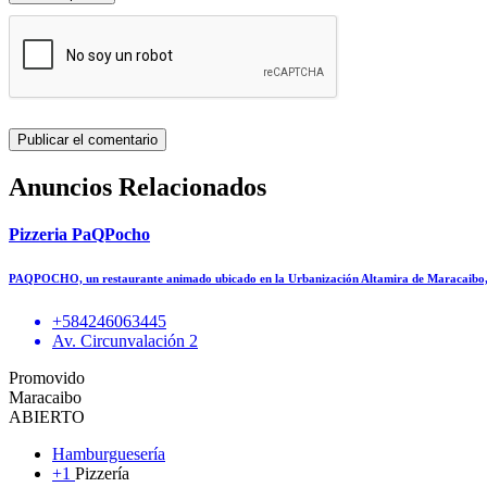
Anuncios Relacionados
Pizzeria PaQPocho
PAQPOCHO, un restaurante animado ubicado en la Urbanización Altamira de Maracaibo, 
+584246063445
Av. Circunvalación 2
Promovido
Maracaibo
ABIERTO
Hamburguesería
+1
Pizzería