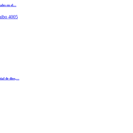
iales en el…
aibo 4005
tial de dios,…