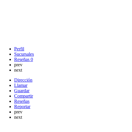
Perfil
Sucursales
Reseñas
0
prev
next
Dirección
Llamar
Guardar
Compartir
Reseñas
Reportar
prev
next