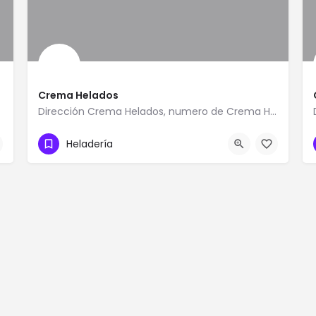
Crema Helados
Dirección Crema Helados, numero de Crema Helados, Teléfono de Crema Helados, como llegar a Crema Helados,…
0412-0431944
Heladería
racay 2103
Crema Helados 6CRQ 64P Maracay 2101