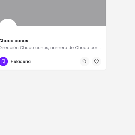
Choco conos
Dirección Choco conos, numero de Choco conos, Teléfono de Choco conos, como llegar a Choco conos, Donde queda…
Choco conos 5CXG VHC Av. Francisco de Miranda Santa Rita 2106
Heladería