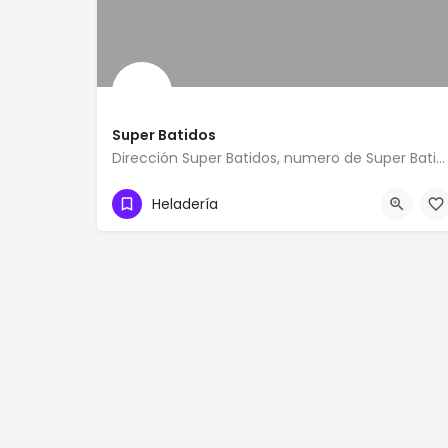
Super Batidos
Dirección Super Batidos, numero de Super Batidos, Teléfono de Super Batidos, como llegar a Super Batidos,…
0412-4960903
Heladería
Super Batidos 792J 462 Calle Luisa Caceres Ma