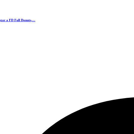
legar a FD Full Donuts,…