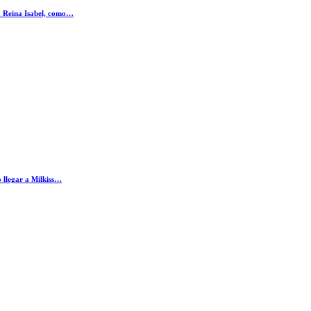
ía Reina Isabel, como…
 llegar a Milkiss…