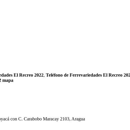
edades El Recreo 2022
,
Teléfono de Ferrevariedades El Recreo 20
22 mapa
Boyacá con C. Carabobo Maracay 2103, Aragua