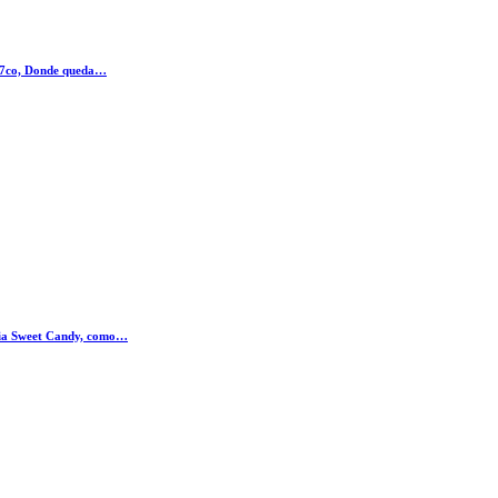
777co, Donde queda…
ria Sweet Candy, como…