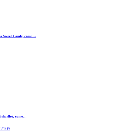
ria Sweet Candy, como…
mi sharllot, como…
 2105