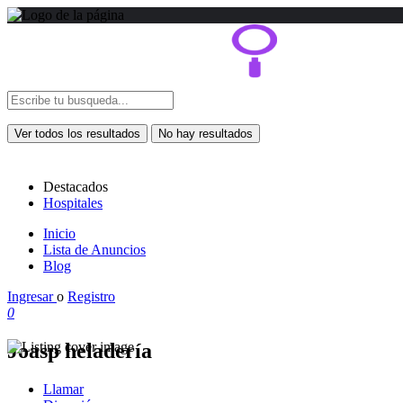
Ver todos los resultados
No hay resultados
Destacados
Hospitales
Inicio
Lista de Anuncios
Blog
Ingresar
o
Registro
0
Joasp heladería
Llamar