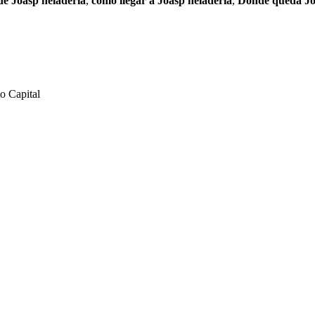
de Joasp heladería
,
como llegar a Joasp heladería
,
Donde queda Jo
o Capital