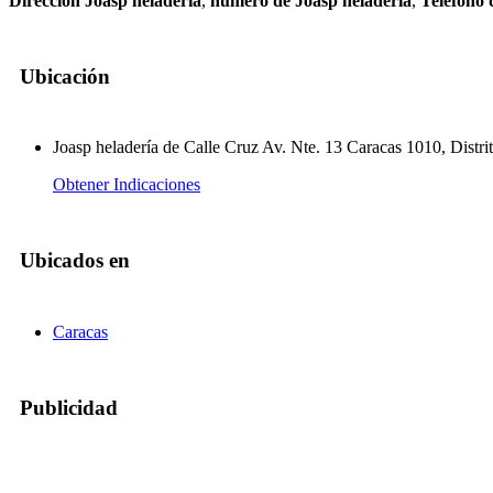
Dirección Joasp heladería
,
numero de Joasp heladería
,
Teléfono 
Ubicación
Joasp heladería de Calle Cruz Av. Nte. 13 Caracas 1010, Distrit
Obtener Indicaciones
Ubicados en
Caracas
Publicidad