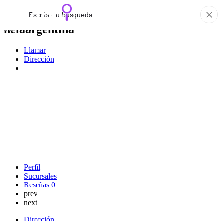
helaargentina
Llamar
Dirección
Perfil
Sucursales
Reseñas
0
prev
next
Dirección