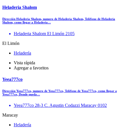
Heladeria Shalom
Dirección Heladeria Shalom, numero de Heladeria Shalom, Teléfono de Heladeria
Shalom, como llegar a Heladeria…
Heladeria Shalom El Limón 2105
El Limón
Heladería
Vista rápida
Agregar a favoritos
Yeea777co
Dirección Yeea777co, numero de Yeea777co, Teléfono de Yeea777co, como llegar a
Yeea777co, Donde queda…
Yeea777co 28-3 C. Agustin Codazzi Maracay 0102
Maracay
Heladería