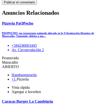
Anuncios Relacionados
Pizzeria PaQPocho
PAQPOCHO, un restaurante animado ubicado en la Urbanización Altamira de
Maracaibo, Venezuela, deleita a sus…
+584246063445
Av. Circunvalación 2
Promovido
Maracaibo
ABIERTO
Hamburguesería
+1
Pizzería
Vista rápida
Agregar a favoritos
Caracas Burger La Candelaria