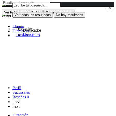
Ver todos los resultados
No hay resultados
SMASHACK
Ver todos los resultados
No hay resultados
Llamar
Destacados
Destacados
Dirección
Hospitales
Hospitales
Perfil
Sucursales
Reseñas
0
prev
next
Dirección