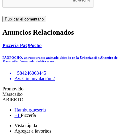
Anuncios Relacionados
Pizzeria PaQPocho
PAQPOCHO, un restaurante animado ubicado en la Urbanización Altamira de
Maracaibo, Venezuela, deleita a sus…
+584246063445
Av. Circunvalación 2
Promovido
Maracaibo
ABIERTO
Hamburguesería
+1
Pizzería
Vista rápida
Agregar a favoritos