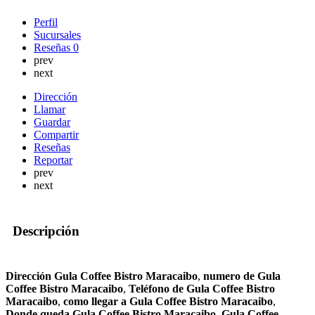
Perfil
Sucursales
Reseñas
0
prev
next
Dirección
Llamar
Guardar
Compartir
Reseñas
Reportar
prev
next
Descripción
Dirección Gula Coffee Bistro Maracaibo
,
numero de Gula
Coffee Bistro Maracaibo
,
Teléfono de Gula Coffee Bistro
Maracaibo
,
como llegar a Gula Coffee Bistro Maracaibo
,
Donde queda Gula Coffee Bistro Maracaibo
,
Gula Coffee