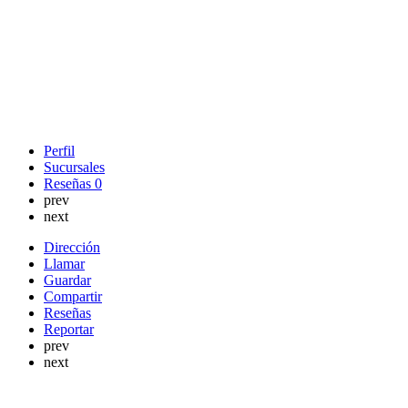
Perfil
Sucursales
Reseñas
0
prev
next
Dirección
Llamar
Guardar
Compartir
Reseñas
Reportar
prev
next