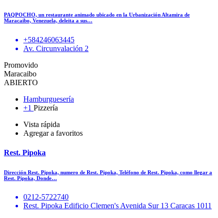
PAQPOCHO, un restaurante animado ubicado en la Urbanización Altamira de
Maracaibo, Venezuela, deleita a sus…
+584246063445
Av. Circunvalación 2
Promovido
Maracaibo
ABIERTO
Hamburguesería
+1
Pizzería
Vista rápida
Agregar a favoritos
Rest. Pipoka
Dirección Rest. Pipoka, numero de Rest. Pipoka, Teléfono de Rest. Pipoka, como llegar a
Rest. Pipoka, Donde…
0212-5722740
Rest. Pipoka Edificio Clemen's Avenida Sur 13 Caracas 1011