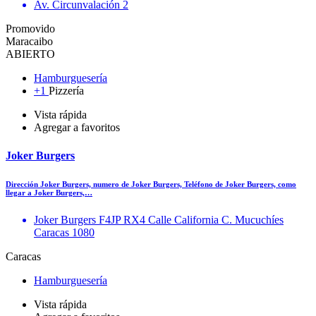
Av. Circunvalación 2
Promovido
Maracaibo
ABIERTO
Hamburguesería
+1
Pizzería
Vista rápida
Agregar a favoritos
Joker Burgers
Dirección Joker Burgers, numero de Joker Burgers, Teléfono de Joker Burgers, como
llegar a Joker Burgers,…
Joker Burgers F4JP RX4 Calle California C. Mucuchíes
Caracas 1080
Caracas
Hamburguesería
Vista rápida