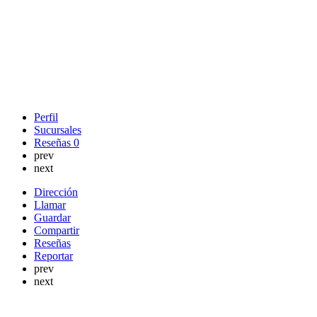
Perfil
Sucursales
Reseñas
0
prev
next
Dirección
Llamar
Guardar
Compartir
Reseñas
Reportar
prev
next