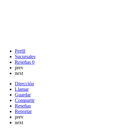
Perfil
Sucursales
Reseñas
0
prev
next
Dirección
Llamar
Guardar
Compartir
Reseñas
Reportar
prev
next