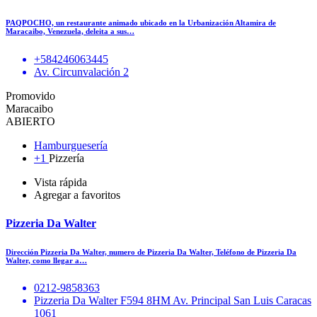
PAQPOCHO, un restaurante animado ubicado en la Urbanización Altamira de
Maracaibo, Venezuela, deleita a sus…
+584246063445
Av. Circunvalación 2
Promovido
Maracaibo
ABIERTO
Hamburguesería
+1
Pizzería
Vista rápida
Agregar a favoritos
Pizzeria Da Walter
Dirección Pizzeria Da Walter, numero de Pizzeria Da Walter, Teléfono de Pizzeria Da
Walter, como llegar a…
0212-9858363
Pizzeria Da Walter F594 8HM Av. Principal San Luis Caracas
1061