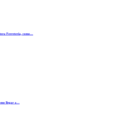
ntera Ferretería, como…
como llegar a…