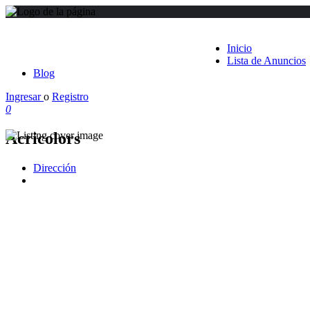
Inicio
Lista de Anuncios
Blog
Ingresar
o
Registro
0
Acricolors
Dirección