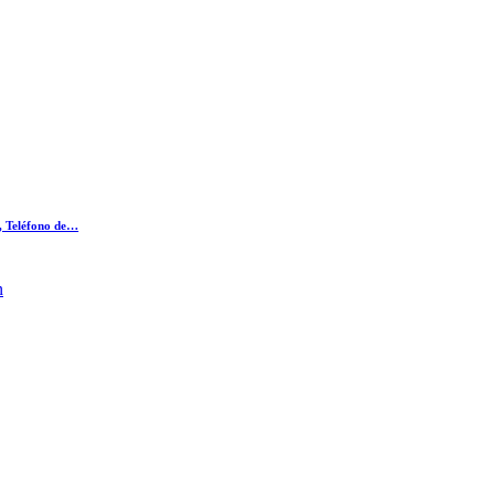
., Teléfono de…
n