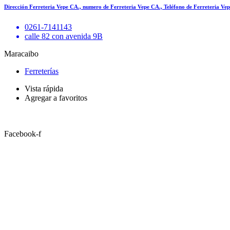
Dirección Ferreteria Vepe CA., numero de Ferreteria Vepe CA., Teléfono de Ferreteria Ve
0261-7141143
calle 82 con avenida 9B
Maracaibo
Ferreterías
Vista rápida
Agregar a favoritos
Facebook-f