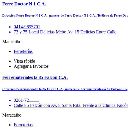
Ferre Doctor N 1 C.A.
Dirección Ferre Doctor N 1 C.A., numero de Ferre Doctor N 1 C.A., Teléfono de Ferre D
0414-9695701
73 y 75 Local Delicias Mcbo Av. 15 Delicias Entre Calle
Maracaibo
Ferreterías
Vista rápida
Agregar a favoritos
Ferremateriales la 85 Falcon C.A.
Dirección Ferremateriales la 85 Falcon C.A., numero de Ferremateriales la 85 Falcon C.A
0261-7211111
Calle 85 Falcón con Av. 8 Santa Rita. Frente a la Clinica Falcó
Maracaibo
Ferreterías