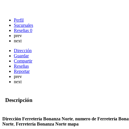
Perfil
Sucursales
Reseñas
0
prev
next
Dirección
Guardar
Compartir
Reseñas
Reportar
prev
next
Descripción
Dirección Ferretería Bonanza Norte
,
numero de Ferretería Bona
Norte
,
Ferretería Bonanza Norte mapa