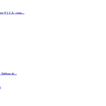
octor N 1 C.A., como…
., Teléfono de…
n