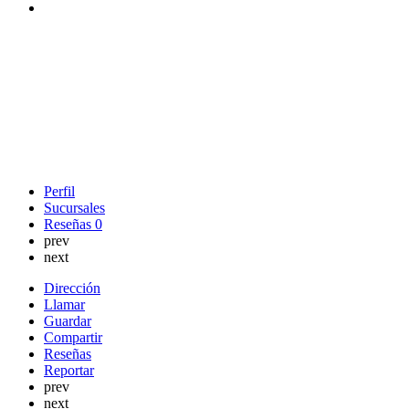
Perfil
Sucursales
Reseñas
0
prev
next
Dirección
Llamar
Guardar
Compartir
Reseñas
Reportar
prev
next