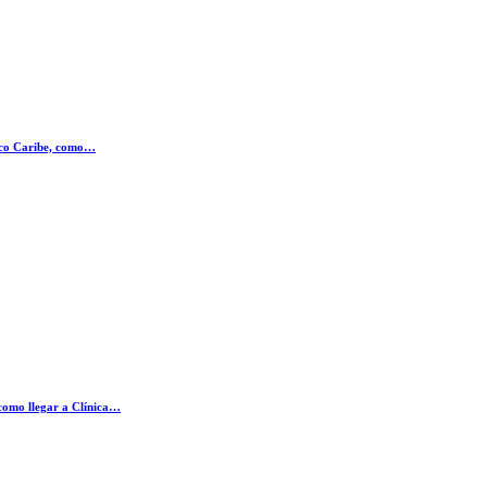
nico Caribe, como…
como llegar a Clínica…