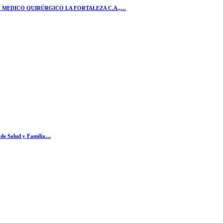
RO MEDICO QUIRÚRGICO LA FORTALEZA C.A.,…
o de Salud y Familia…