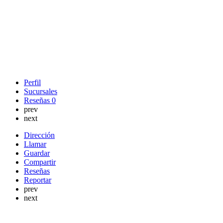
Perfil
Sucursales
Reseñas
0
prev
next
Dirección
Llamar
Guardar
Compartir
Reseñas
Reportar
prev
next