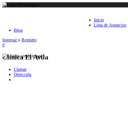
Inicio
Lista de Anuncios
Blog
Ingresar
o
Registro
0
Clínica El Avila
Llamar
Dirección