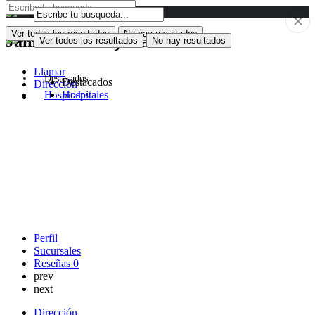
Ver todos los resultados
No hay resultados
Jaimitos Cerrajería
Ver todos los resultados
No hay resultados
Llamar
Destacados
Destacados
Dirección
Hospitales
Hospitales
Perfil
Sucursales
Reseñas
0
prev
next
Dirección